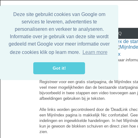
Deze site gebruikt cookies van Google om
services te leveren, advertenties te
personaliseren en verkeer te analyseren.
Alle dochter pagina's
Voorwaarden
FAQ
Informatie over je gebruik van deze site wordt
gedeeld met Google voor meer informatie over
deze cookies klik op learn more.
Learn more
MijnIndex
'de snelste weg naar informa
Got it!
Mijnindex de luxe startpagina
Registreer voor een gratis startpagina, de MijnIndex st
veel meer mogelijkheden dan de bestaande startpagina'
Steeds bredere opklari
bijvoorbeeld in twee stappen een video toevoegen aan j
afbeeldingen gebruiken bij je teksten.
Alle links worden gecontroleerd door de 'DeadLink chec
een MijnIndex pagina is makkelijk Nic confortabel. Gee
indelingen en ingewikkelde handelingen. In het MijnIn
kun je gewoon de blokken schuiven en direct zien hoe d
zien.